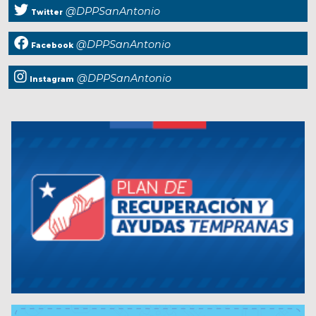
@DPPSanAntonio
Twitter
@DPPSanAntonio
Facebook
@DPPSanAntonio
Instagram