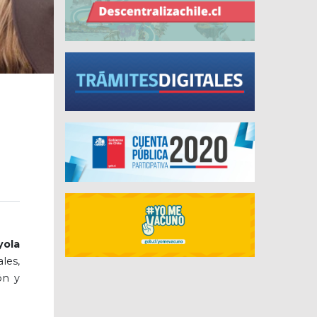
yola
les,
ón y