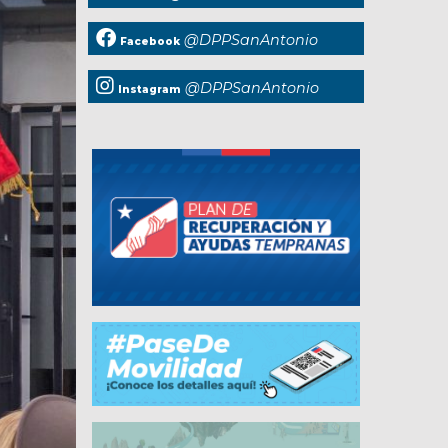
@DPPSanAntonio
Facebook
@DPPSanAntonio
Instagram