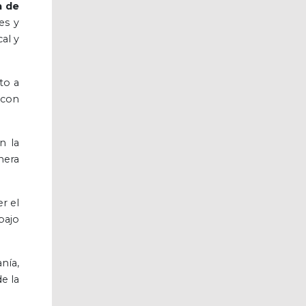
a de
es y
al y
to a
, con
n la
nera
r el
bajo
nía,
e la