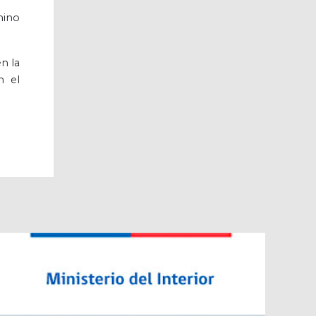
mino
n la
n el