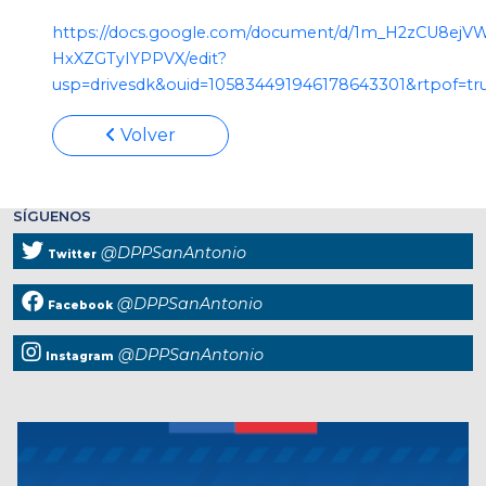
https://docs.google.com/document/d/1m_H2zCU8ejV
HxXZGTyIYPPVX/edit?
usp=drivesdk&ouid=105834491946178643301&rtpof=tr
Volver
SÍGUENOS
@DPPSanAntonio
Twitter
@DPPSanAntonio
Facebook
@DPPSanAntonio
Instagram